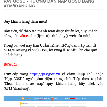
PAY GOSU - HƯỚNG DẪN NẠP GOSU BẰNG
ATM/IBANKING
Quý khách hàng thân mến!
Đầu tiên, để thao tác thanh toán được thuận lợi, quý khách
hàng nên
xóa cache
(lịch sử) trình duyệt web của mình.
Trong bài viết này Ban Quản Trị sẽ hướng dẫn nạp tiền từ
ATM/iBanking
vào ví GOSU, hy vọng là sẽ hữu ích cho quý
khách hàng.
Bước 1:
Truy cập trang
https://pay.gosu.vn
và chọn "Nạp Thẻ"
hoặc
"Nạp GOSU" ngoài giao diện trang chủ
. Tiếp theo ở phần
“Chọn hình thức nạp” quý khách hàng hãy click vào
“ATM/iBanking”.