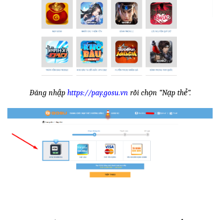
Đăng nhập
https://pay.gosu.vn
rồi chọn “Nạp thẻ”.