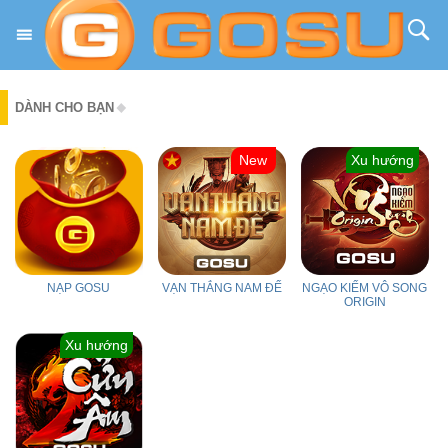
DÀNH CHO BẠN
New
Xu hướng
NẠP GOSU
VẠN THẮNG NAM ĐẾ
NGẠO KIẾM VÔ SONG
ORIGIN
Xu hướng