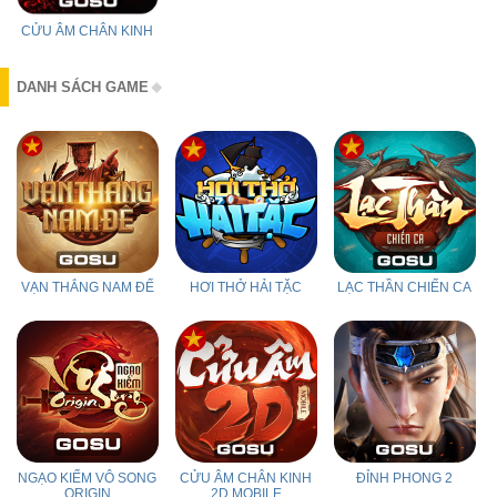
CỬU ÂM CHÂN KINH
DANH SÁCH GAME
VẠN THẮNG NAM ĐẾ
HƠI THỞ HẢI TẶC
LẠC THẦN CHIẾN CA
NGẠO KIẾM VÔ SONG
CỬU ÂM CHÂN KINH
ĐỈNH PHONG 2
ORIGIN
2D MOBILE